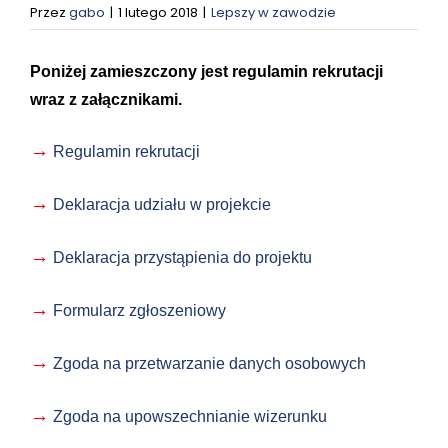
STACJA KONTROLI POJAZDÓW
Przez
gabo
|
1 lutego 2018
|
Lepszy w zawodzie
Poniżej zamieszczony jest regulamin rekrutacji
KONTAKT
wraz z załącznikami.
SZUKAJ
→
Regulamin rekrutacji
→
Deklaracja udziału w projekcie
→
Deklaracja przystąpienia do projektu
→
Formularz zgłoszeniowy
→
Zgoda na przetwarzanie danych osobowych
→
Zgoda na upowszechnianie wizerunku