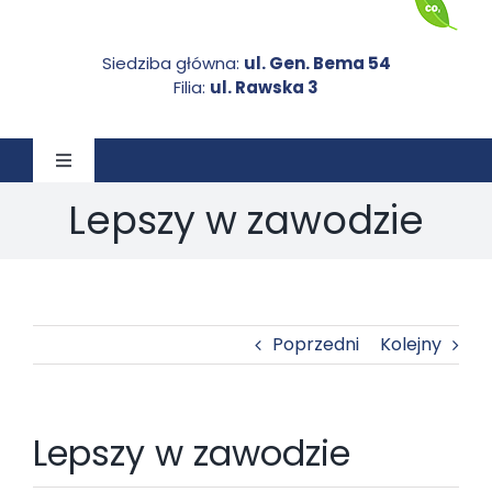
Siedziba główna:
ul. Gen. Bema 54
Filia:
ul. Rawska 3
Toggle
Navigation
Lepszy w zawodzie
STRONA GŁÓWNA
O NAS
Poprzedni
Kolejny
AKTUALNOŚCI
DOKUMENTY DO POBRANIA
Lepszy w zawodzie