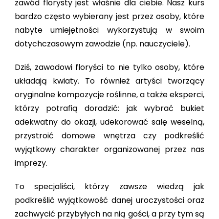
zawód florysty jest właśnie dla ciebie. Nasz kurs
STACJA KONTROLI POJAZDÓW
bardzo często wybierany jest przez osoby, które
KRAWIEC
nabyte umiejętności wykorzystują w swoim
KONTAKT
dotychczasowym zawodzie (np. nauczyciele).
SPAWACZ
SZUKAJ
Dziś, zawodowi floryści to nie tylko osoby, które
układają kwiaty. To również artyści tworzący
OPERATOR OBRABIAREK SKRAWAJĄCYCH CNC
oryginalne kompozycje roślinne, a także eksperci,
którzy potrafią doradzić: jak wybrać bukiet
adekwatny do okazji, udekorować salę weselną,
MECHANIK POJAZDÓW SAMOCHODOWYCH
przystroić domowe wnętrza czy podkreślić
wyjątkowy charakter organizowanej przez nas
ELEKTRYK
imprezy.
To specjaliści, którzy zawsze wiedzą jak
MONTER URZĄDZEŃ I SYSTEMÓW ENERGETYKI
podkreślić wyjątkowość danej uroczystości oraz
ODNAWIALNEJ
zachwycić przybyłych na nią gości, a przy tym są