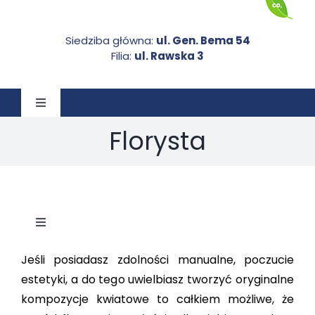
Siedziba główna:
ul. Gen. Bema 54
Filia:
ul. Rawska 3
Toggle
Navigation
Florysta
STRONA GŁÓWNA
O NAS
Toggle
AKTUALNOŚCI
Navigation
FLORYSTA
Jeśli posiadasz zdolności manualne, poczucie
DOKUMENTY DO POBRANIA
estetyki, a do tego uwielbiasz tworzyć oryginalne
kompozycje kwiatowe to całkiem możliwe, że
FRYZJER