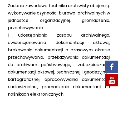
STACJA KONTROLI POJAZDÓW
Zadania zawodowe technika archiwisty obejmują:
wykonywanie czynności biurowo-archiwalnych w
jednostce organizacyjnej, gromadzenia,
KONTAKT
przechowywania
SZUKAJ
i udostępniania zasobu archiwalnego,
ewidencjonowania dokumentacji aktowej,
brakowania dokumentacji o czasowym okresie
przechowywania, przekazywania dokumentacji
do archiwum państwowego, zabezpieczania
dokumentacji aktowej, technicznej i geodezyjno-
kartograficznej, opracowywania dokumentacji
audiowizualnej, gromadzenia dokumentacji na
nośnikach elektronicznych.