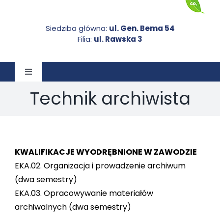
Siedziba główna:
ul. Gen. Bema 54
Filia:
ul. Rawska 3
Toggle
Navigation
Technik archiwista
STRONA GŁÓWNA
O NAS
KWALIFIKACJE WYODRĘBNIONE W ZAWODZIE
AKTUALNOŚCI
EKA.02. Organizacja i prowadzenie archiwum
(dwa semestry)
EKA.03. Opracowywanie materiałów
DOKUMENTY DO POBRANIA
archiwalnych (dwa semestry)