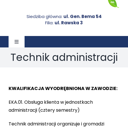
Siedziba główna:
ul. Gen. Bema 54
Filia:
ul. Rawska 3
Toggle
Navigation
Technik administracji
STRONA GŁÓWNA
O NAS
KWALIFIKACJA WYODRĘBNIONA W ZAWODZIE:
AKTUALNOŚCI
EKA.01. Obsługa klienta w jednostkach
administracji (cztery semestry)
DOKUMENTY DO POBRANIA
Technik administracji organizuje i gromadzi