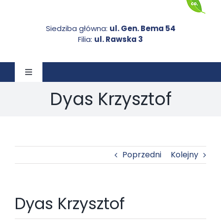
Siedziba główna:
ul. Gen. Bema 54
Filia:
ul. Rawska 3
Toggle
Navigation
Dyas Krzysztof
STRONA GŁÓWNA
O NAS
Poprzedni
Kolejny
AKTUALNOŚCI
DOKUMENTY DO POBRANIA
Dyas Krzysztof