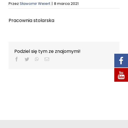
STACJA KONTROLI POJAZDÓW
Przez
Sławomir Weiert
|
8 marca 2021
Pracownia stolarska
KONTAKT
SZUKAJ
Podziel się tym ze znajomymi!
Facebook
Twitter
WhatsApp
Email