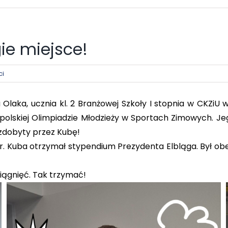
gie miejsce!
ci
laka, ucznia kl. 2 Branżowej Szkoły I stopnia w CKZiU w
opolskiej Olimpiadzie Młodzieży w Sportach Zimowych. Jeg
l zdobyty przez Kubę!
r. Kuba otrzymał stypendium Prezydenta Elbląga. Był ob
siągnięć. Tak trzymać!