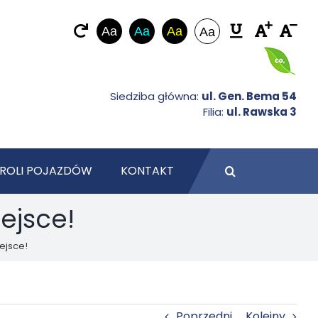
Aa
Aa
Aa
Aa
Siedziba główna:
ul. Gen. Bema 54
Filia:
ul. Rawska 3
ROLI POJAZDÓW
KONTAKT
iejsce!
iejsce!
Poprzedni
Kolejny