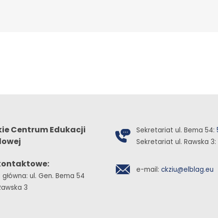
kie Centrum Edukacji
Sekretariat ul. Bema 54:
owej
Sekretariat ul. Rawska 3:
kontaktowe:
e-mail:
ckziu@elblag.eu
 główna: ul. Gen. Bema 54
. Rawska 3