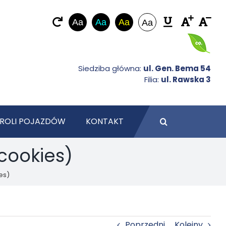
Aa
Aa
Aa
Aa
Siedziba główna:
ul. Gen. Bema 54
Filia:
ul. Rawska 3
ROLI POJAZDÓW
KONTAKT
(cookies)
es)
Poprzedni
Kolejny