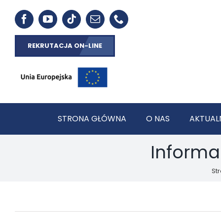
REKRUTACJA ON-LINE
STRONA GŁÓWNA
O NAS
AKTUAL
Informac
St